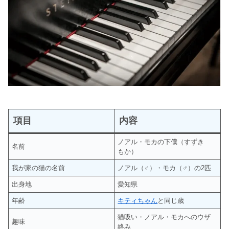
項目
内容
ノアル・モカの下僕（すずき
名前
もか）
我が家の猫の名前
ノアル（♂）・モカ（♂）の2匹
出身地
愛知県
年齢
キティちゃん
と同じ歳
猫吸い・ノアル・モカへのウザ
趣味
絡み