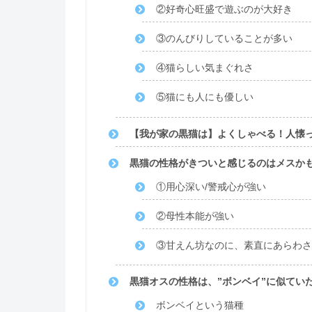
②好奇心旺盛で遊ぶのが大好き
③のんびりしていることが多い
④猫らしい気まぐれさ
⑤猫にも人にも優しい
【我が家の黒猫は】よくしゃべる！人懐
黒猫の性格がきついと感じるのはメスか
①用心深い/警戒心が強い
②母性本能が強い
③甘えん坊なのに、素直にあらわさ
黒猫オスの性格は、”ボンベイ”に似てい
ボンベイという猫種