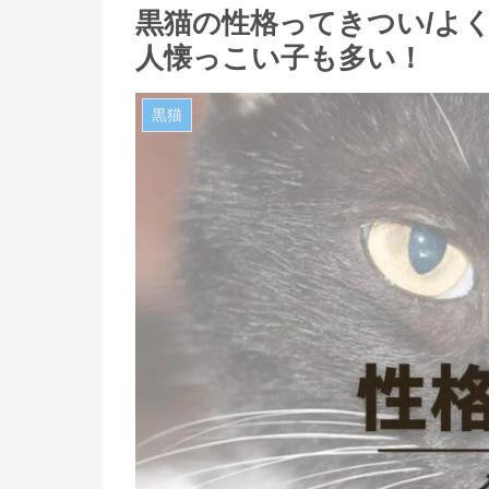
黒猫の性格ってきつい/よ
人懐っこい子も多い！
黒猫