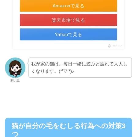
Amazonで見る
楽天市場で見る
Yahooで見る
ポチップ
我が家の猫は、毎日一緒に遊ぶと疲れて大人し
くなります。(*’▽’*)♪
飼い主
猫が自分の毛をむしる行為への対策3
つ