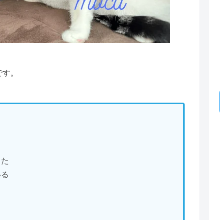
です。
った
いる