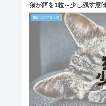
猫が餌を1粒～少し残す意
猫餌に関するもの