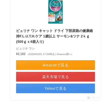
ピュリナ ワン キャット ドライ 下部尿路の健康維
持F.L.U.T.H.ケア 1歳以上 サーモン&ツナ 2ｋｇ
(500ｇｘ4袋入り)
ピュリナ ワン
¥2,182
（2026/03/31 17:54時点 | Amazon調べ）
Amazonで見る
楽天市場で見る
Yahooで見る
ポチップ