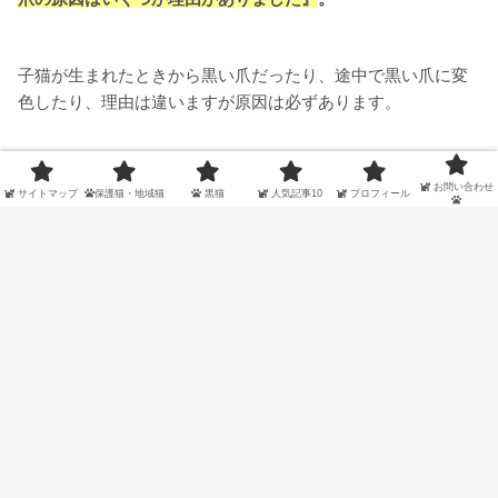
子猫が生まれたときから黒い爪だったり、途中で黒い爪に変
色したり、理由は違いますが原因は必ずあります。
生活習慣の乱れや、病気が隠れている場合もあるので、十分
お問い合わせ
サイトマップ
保護猫・地域猫
黒猫
人気記事10
プロフィール
注意しましょう。
黒猫