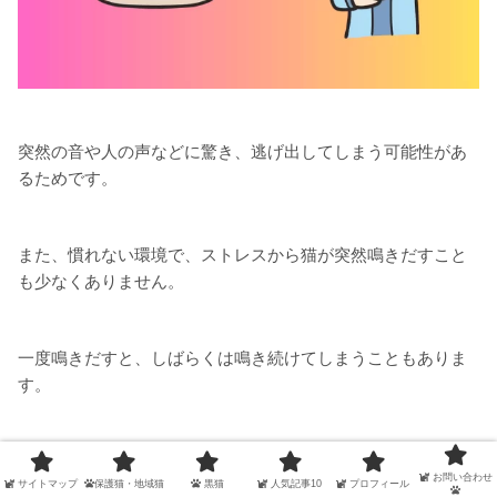
突然の音や人の声などに驚き、逃げ出してしまう可能性があ
るためです。
また、慣れない環境で、ストレスから猫が突然鳴きだすこと
も少なくありません。
一度鳴きだすと、しばらくは鳴き続けてしまうこともありま
す。
猫が鳴き始めたら連結部分のデッキするなど、静かで落ち着
お問い合わせ
サイトマップ
保護猫・地域猫
黒猫
人気記事10
プロフィール
くところへケースごと移動させ、周囲の乗客へのトラブルを