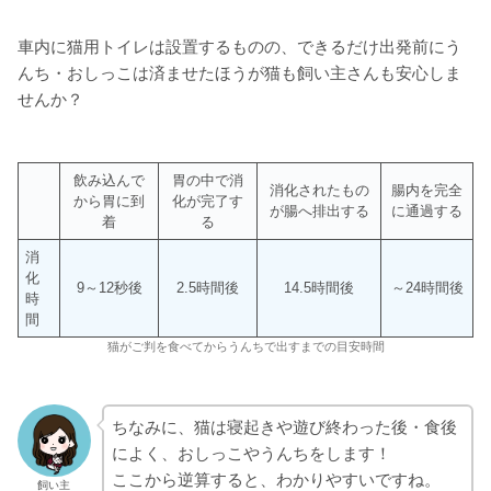
車内に猫用トイレは設置するものの、できるだけ出発前にう
んち・おしっこは済ませたほうが猫も飼い主さんも安心しま
せんか？
飲み込んで
胃の中で消
消化されたもの
腸内を完全
から胃に到
化が完了す
が腸へ排出する
に通過する
着
る
消
化
9～12秒後
2.5時間後
14.5時間後
～24時間後
時
間
猫がご判を食べてからうんちで出すまでの目安時間
ちなみに、猫は寝起きや遊び終わった後・食後
によく、おしっこやうんちをします！
ここから逆算すると、わかりやすいですね。
飼い主