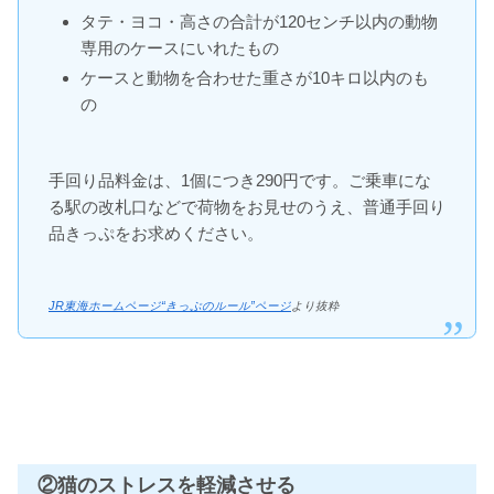
タテ・ヨコ・高さの合計が120センチ以内の動物
専用のケースにいれたもの
ケースと動物を合わせた重さが10キロ以内のも
の
手回り品料金は、1個につき290円です。ご乗車にな
る駅の改札口などで荷物をお見せのうえ、普通手回り
品きっぷをお求めください。
JR東海ホームページ“きっぷのルール”ページ
より抜粋
②猫のストレスを軽減させる