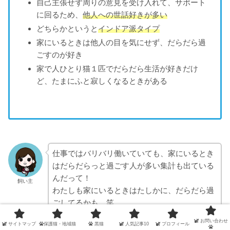
自己主張せず周りの意見を受け入れて、サポート
に回るため、
他人への世話好きが多い
どちらかというと
インドア派タイプ
家にいるときは他人の目を気にせず、だらだら過
ごすのが好き
家で人ひとり猫１匹でだらだら生活が好きだけ
ど、たまにふと寂しくなるときがある
仕事ではバリバリ働いていても、家にいるとき
はだらだらっと過ごす人が多い集計も出ている
んだって！
飼い主
わたしも家にいるときはたしかに、だらだら過
ごしてるかも。笑
お問い合わせ
サイトマップ
保護猫・地域猫
黒猫
人気記事10
プロフィール