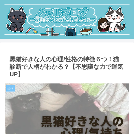
黒猫好きな人の心理/性格の特徴６つ！猫
診断で人柄がわかる？【不思議な力で運気
UP】
黒猫